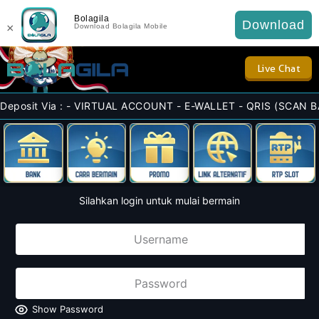
Bolagila
Download
×
Download Bolagila Mobile
Live Chat
ia : - VIRTUAL ACCOUNT - E-WALLET - QRIS (SCAN BARCODE). L
Silahkan login untuk mulai bermain
Show Password