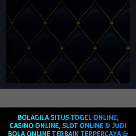
BOLAGILA SITUS TOGEL ONLINE,
CASINO ONLINE, SLOT ONLINE & JUDI
BOLA ONLINE TERBAIK TERPERCAYA &