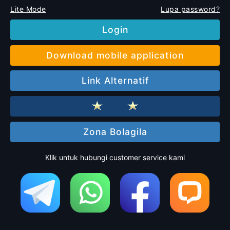
Lite Mode
Lupa password?
Login
Download mobile application
Link Alternatif
Zona Bolagila
Klik untuk hubungi customer service kami